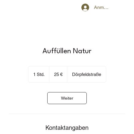
Anmelden
Auffüllen Natur
25
Euro
1 Std.
1
25 €
Dörpfeldstraße
S
t
d
Weiter
Kontaktangaben