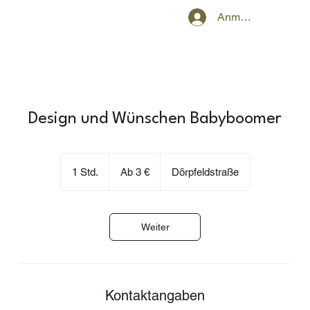
Anmelden
Design und Wünschen Babyboomer
Ab
3
1 Std.
1
Ab 3 €
Dörpfeldstraße
€
S
t
d
Weiter
Kontaktangaben