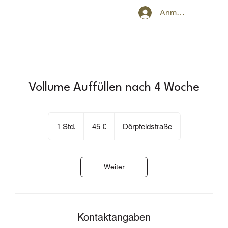
Anmelden
Vollume Auffüllen nach 4 Woche
45
Euro
1 Std.
1
45 €
Dörpfeldstraße
S
t
d
Weiter
Kontaktangaben